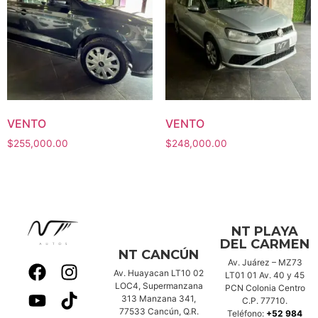
VENTO
VENTO
$
255,000.00
$
248,000.00
NT PLAYA
DEL CARMEN
NT CANCÚN
Av. Juárez – MZ73
Av. Huayacan LT10 02
LT01 01 Av. 40 y 45
LOC4, Supermanzana
PCN Colonia Centro
313 Manzana 341,
C.P. 77710.
77533 Cancún, Q.R.
Teléfono:
+52 984