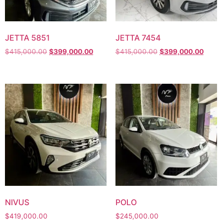
JETTA 5851
JETTA 7454
$
415,000.00
$
399,000.00
$
415,000.00
$
399,000.00
NIVUS
POLO
$
419,000.00
$
245,000.00