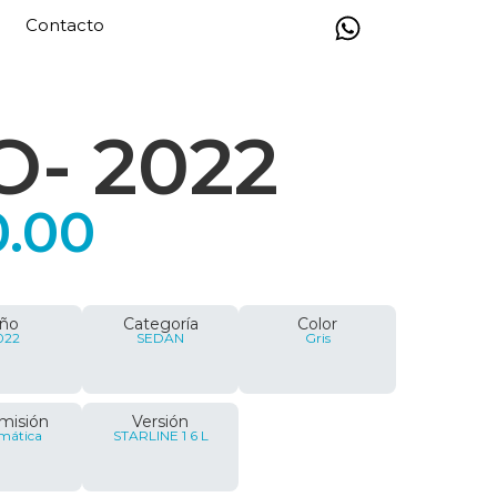
Contacto
O
- 2022
0.00
ño
Categoría
Color
022
SEDAN
Gris
misión
Versión
mática
STARLINE 1 6 L