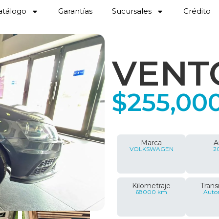
atálogo
Garantías
Sucursales
Crédito
VENT
$
255,00
Marca
A
VOLKSWAGEN
2
Kilometraje
Trans
68000 km
Auto