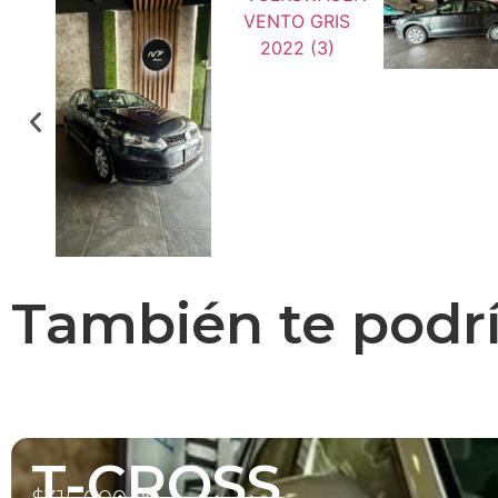
También te podría
T-CROSS