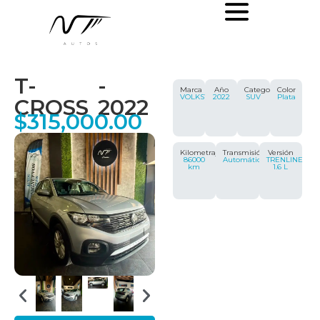
T-
-
Marca
Año
Categoría
Color
VOLKSWAGEN
2022
SUV
Plata
CROSS
2022
$
315,000.00
Kilometraje
Transmisión
Versión
86000
Automática
TRENLINE
km
1.6 L