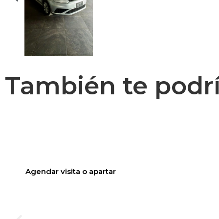
También te podría
T-CROSS
$
315,000.00
Agendar visita o apartar