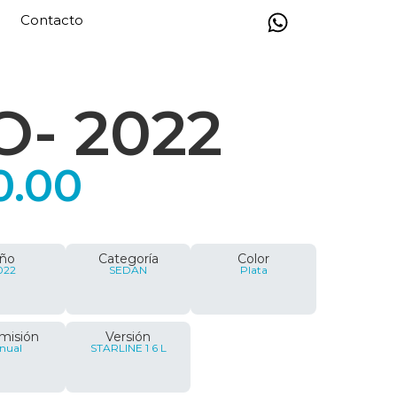
Contacto
O
- 2022
0.00
ño
Categoría
Color
022
SEDAN
Plata
misión
Versión
nual
STARLINE 1 6 L