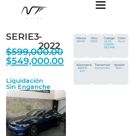
SERIE3
-
Marca
Año
Categoría
Color
BMW
2022
ALTA
Azul
2022
GAMA,
SEDAN
$
599,000.00
$
549,000.00
Kilometraje
Transmisión
Versión
66000
Automática
320 I
km