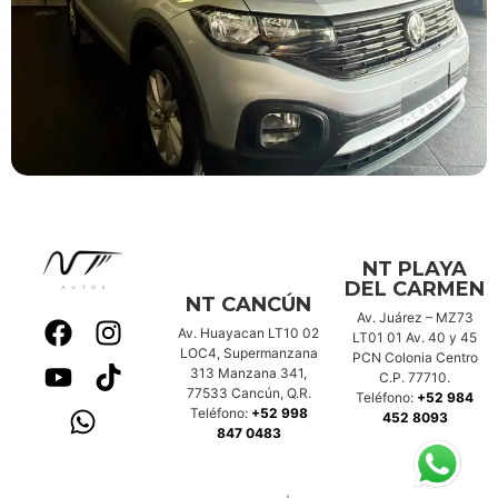
NT PLAYA
DEL CARMEN
NT CANCÚN
Av. Juárez – MZ73
Av. Huayacan LT10 02
LT01 01 Av. 40 y 45
LOC4, Supermanzana
PCN Colonia Centro
313 Manzana 341,
C.P. 77710.
77533 Cancún, Q.R.
Teléfono:
+52 984
Teléfono:
+52 998
452 8093
847 0483