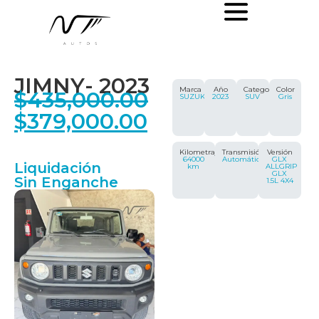
JIMNY
- 2023
Marca
Año
Categoría
Color
$
435,000.00
SUZUKI
2023
SUV
Gris
$
379,000.00
Kilometraje
Transmisión
Versión
64000
Automática
GLX
km
ALLGRIP
GLX
1.5L 4X4