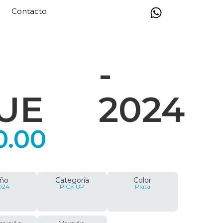
Contacto
-
UE
2024
0.00
ño
Categoría
Color
024
PICK UP
Plata