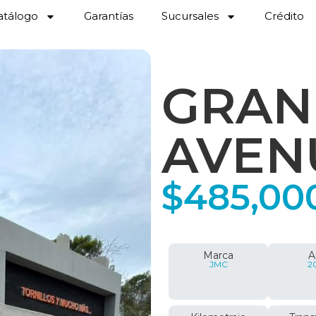
atálogo
Garantías
Sucursales
Crédito
GRAN
AVEN
$
485,00
Marca
A
JMC
2