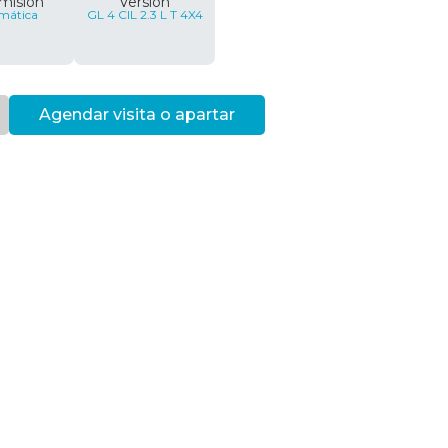
misión
Versión
mática
GL 4 CIL 2.3 L T 4X4
Agendar visita o apartar