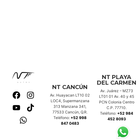
NT PLAYA
DEL CARMEN
NT CANCÚN
Av. Juárez – MZ73
Av. Huayacan LT10 02
LT01 01 Av. 40 y 45
LOC4, Supermanzana
PCN Colonia Centro
313 Manzana 341,
C.P. 77710.
77533 Cancún, Q.R.
Teléfono:
+52 984
Teléfono:
+52 998
452 8093
847 0483