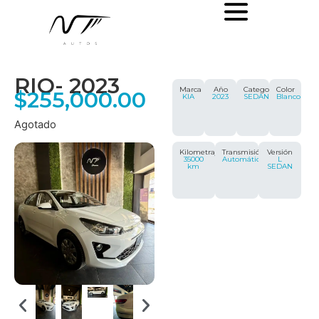
RIO
- 2023
Marca
Año
Categoría
Color
$
255,000.00
KIA
2023
SEDAN
Blanco
Agotado
Kilometraje
Transmisión
Versión
35000
Automática
L
km
SEDAN