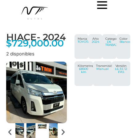
HIACE
- 2024
Marca
Año
Categoría
Color
$
729,000.00
TOYOTA
2024
DE
Blanco
TRABAJO
2 disponibles
Kilometraje
Transmisión
Versión
68500
Manual
L6 3.5 12
km
PAS