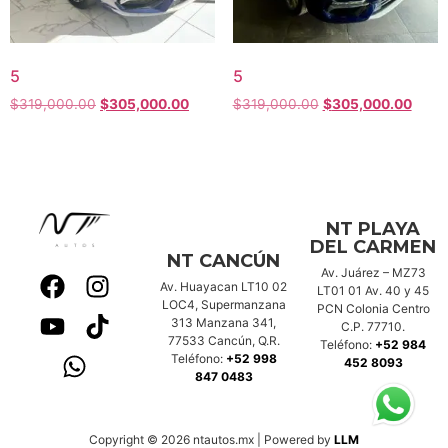
5
5
$
319,000.00
$
305,000.00
$
319,000.00
$
305,000.00
NT PLAYA
DEL CARMEN
NT CANCÚN
Av. Juárez – MZ73
Av. Huayacan LT10 02
LT01 01 Av. 40 y 45
LOC4, Supermanzana
PCN Colonia Centro
313 Manzana 341,
C.P. 77710.
77533 Cancún, Q.R.
Teléfono:
+52 984
Teléfono:
+52 998
452 8093
847 0483
Copyright © 2026 ntautos.mx | Powered by
LLM