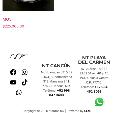
MG5
$
225,000.00
NT PLAYA
DEL CARMEN
NT CANCÚN
Av. Juárez – MZ73
Av. Huayacan LT10 02
LT01 01 Av. 40 y 45
LOC4, Supermanzana
PCN Colonia Centro
313 Manzana 341,
C.P. 77710.
77533 Cancún, Q.R.
Teléfono:
+52 984
Teléfono:
+52 998
452 8093
847 0483
Copyright © 2026 ntautos.mx | Powered by
LLM