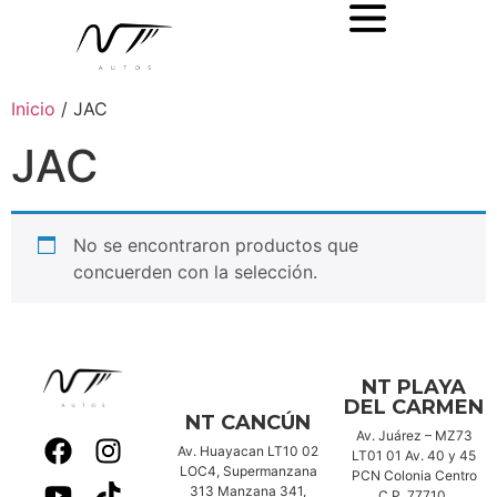
Inicio
/ JAC
JAC
No se encontraron productos que
concuerden con la selección.
NT PLAYA
DEL CARMEN
NT CANCÚN
Av. Juárez – MZ73
Av. Huayacan LT10 02
LT01 01 Av. 40 y 45
LOC4, Supermanzana
PCN Colonia Centro
313 Manzana 341,
C.P. 77710.