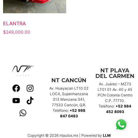
ELANTRA
$
249,000.00
NT PLAYA
DEL CARMEN
NT CANCÚN
Av. Juárez – MZ73
Av. Huayacan LT10 02
LT01 01 Av. 40 y 45
LOC4, Supermanzana
PCN Colonia Centro
313 Manzana 341,
C.P. 77710.
77533 Cancún, Q.R.
Teléfono:
+52 984
Teléfono:
+52 998
452 8093
847 0483
Copyright © 2026 ntautos.mx | Powered by
LLM