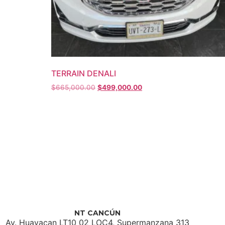
TERRAIN DENALI
$
665,000.00
$
499,000.00
NT CANCÚN
Av. Huayacan LT10 02 LOC4, Supermanzana 313